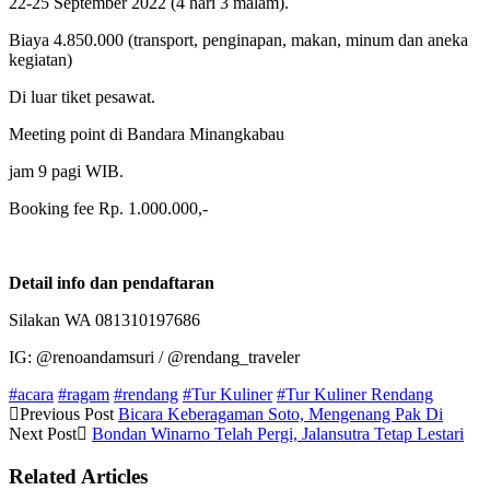
22-25 September 2022 (4 hari 3 malam).
Biaya 4.850.000 (transport, penginapan, makan, minum dan aneka
kegiatan)
Di luar tiket pesawat.
Meeting point di Bandara Minangkabau
jam 9 pagi WIB.
Booking fee Rp. 1.000.000,-
Detail info dan pendaftaran
Silakan WA 081310197686
IG: @renoandamsuri / @rendang_traveler
#acara
#ragam
#rendang
#Tur Kuliner
#Tur Kuliner Rendang
Previous Post
Bicara Keberagaman Soto, Mengenang Pak Di
Next Post
Bondan Winarno Telah Pergi, Jalansutra Tetap Lestari
Related Articles