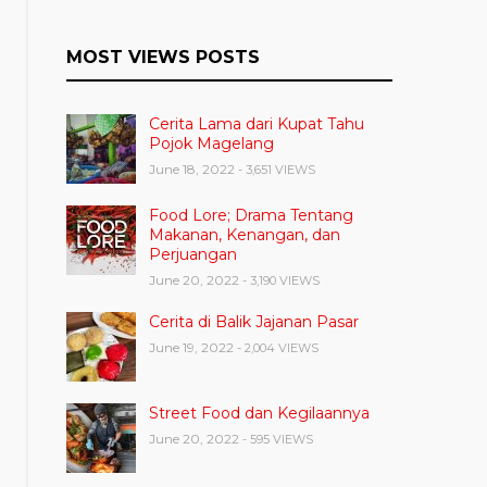
MOST VIEWS POSTS
Cerita Lama dari Kupat Tahu
Pojok Magelang
June 18, 2022
- 3,651 VIEWS
Food Lore; Drama Tentang
Makanan, Kenangan, dan
Perjuangan
June 20, 2022
- 3,190 VIEWS
Cerita di Balik Jajanan Pasar
June 19, 2022
- 2,004 VIEWS
Street Food dan Kegilaannya
June 20, 2022
- 595 VIEWS