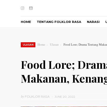
Instagram
Youtube
HOME
TENTANG FOLKLOR RASA
NARASI
Home
Ulasan
Food Lore; Drama Tentang Makan
ULASAN
Food Lore; Dram
Makanan, Kenang
by
FOLKLOR RASA
JUNE 20, 2022