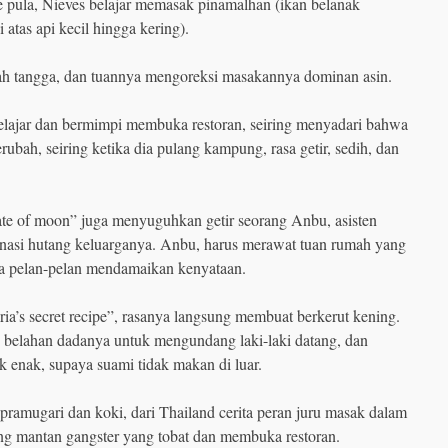
pula, Nieves belajar memasak pinamalhan (ikan belanak
atas api kecil hingga kering).
ah tangga, dan tuannya mengoreksi masakannya dominan asin.
belajar dan bermimpi membuka restoran, seiring menyadari bahwa
bah, seiring ketika dia pulang kampung, rasa getir, sedih, dan
late of moon” juga menyuguhkan getir seorang Anbu, asisten
nasi hutang keluarganya. Anbu, harus merawat tuan rumah yang
a pelan-pelan mendamaikan kenyataan.
ria’s secret recipe”, rasanya langsung membuat berkerut kening.
 belahan dadanya untuk mengundang laki-laki datang, dan
k enak, supaya suami tidak makan di luar.
 pramugari dan koki, dari Thailand cerita peran juru masak dalam
tang mantan gangster yang tobat dan membuka restoran.