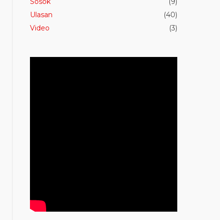
Sosok
(9)
Ulasan
(40)
Video
(3)