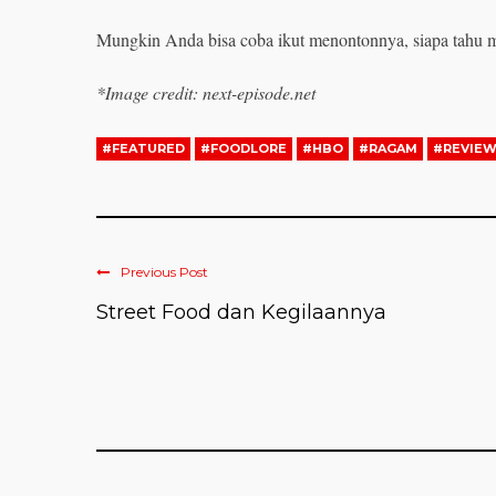
Mungkin Anda bisa coba ikut menontonnya, siapa tahu 
*Image credit: next-episode.net
#FEATURED
#FOODLORE
#HBO
#RAGAM
#REVIE
Previous Post
Street Food dan Kegilaannya