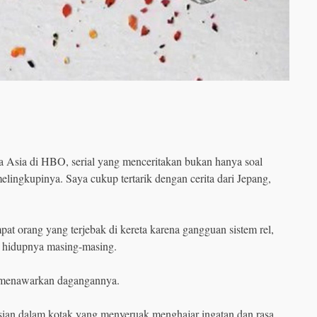
a Asia di HBO, serial yang menceritakan bukan hanya soal
lingkupinya. Saya cukup tertarik dengan cerita dari Jepang,
mpat orang yang terjebak di kereta karena gangguan sistem rel,
n hidupnya masing-masing.
g menawarkan dagangannya.
 isian dalam kotak yang menyeruak menghajar ingatan dan rasa