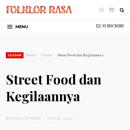
Instagram
Youtube
SUBSCRIBE
MENU
Home
Ulasan
Street Food dan Kegilaannya
ULASAN
Street Food dan
Kegilaannya
by
FOLKLOR RASA
JUNE 20, 2022