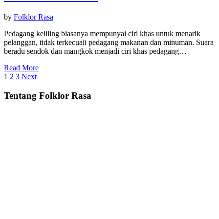
by
Folklor Rasa
Pedagang keliling biasanya mempunyai ciri khas untuk menarik
pelanggan, tidak terkecuali pedagang makanan dan minuman. Suara
beradu sendok dan mangkok menjadi ciri khas pedagang…
Read More
Posts
1
2
3
Next
pagination
Tentang Folklor Rasa