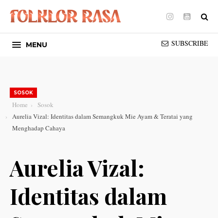
Instagram
Youtube
SUBSCRIBE
MENU
SOSOK
Home
Sosok
Aurelia Vizal: Identitas dalam Semangkuk Mie Ayam & Teratai yang
Menghadap Cahaya
Aurelia Vizal:
Identitas dalam