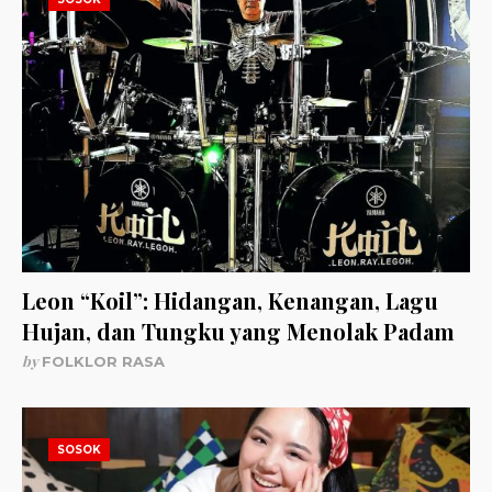
Leon “Koil”: Hidangan, Kenangan, Lagu
Hujan, dan Tungku yang Menolak Padam
by
FOLKLOR RASA
SOSOK