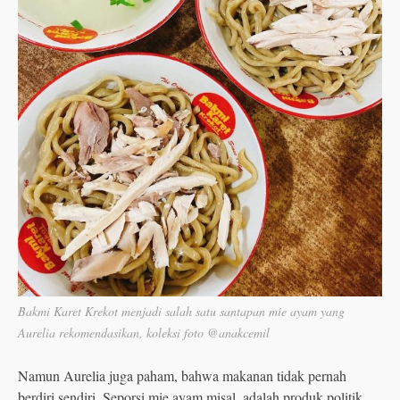
Bakmi Karet Krekot menjadi salah satu santapan mie ayam yang
Aurelia rekomendasikan, koleksi foto @anakcemil
Namun Aurelia juga paham, bahwa makanan tidak pernah
berdiri sendiri. Seporsi mie ayam misal, adalah produk politik