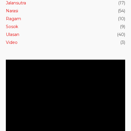
Jalansutra
(17)
Narasi
(54)
Ragam
(10)
Sosok
(9)
Ulasan
(40)
Video
(3)