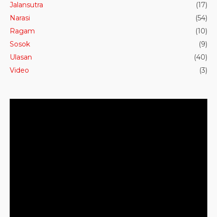
Jalansutra
(17)
Narasi
(54)
Ragam
(10)
Sosok
(9)
Ulasan
(40)
Video
(3)