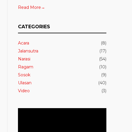
Read More→
CATEGORIES
Acara
(8)
Jalansutra
(17)
Narasi
(54)
Ragam
(10)
Sosok
(9)
Ulasan
(40)
Video
(3)