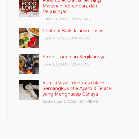
Food Lore; Drama Tentang
Makanan, Kenangan, dan
Perjuangan
June 20, 2022
- 3,191 VIEWS
Cerita di Balik Jajanan Pasar
June 19, 2022
- 2,005 VIEWS
Street Food dan Kegilaannya
June 20, 2022
- 595 VIEWS
Aurelia Vizal: Identitas dalam
Semangkuk Mie Ayam & Teratai
yang Menghadap Cahaya
September 6, 2025
- 504 VIEWS