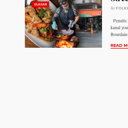
ULASAN
by
FOLK
Penulis:
kanal yo
Bourdain
READ M