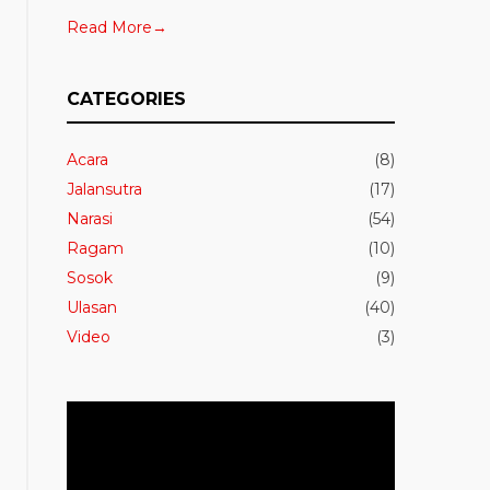
Read More→
CATEGORIES
Acara
(8)
Jalansutra
(17)
Narasi
(54)
Ragam
(10)
Sosok
(9)
Ulasan
(40)
Video
(3)