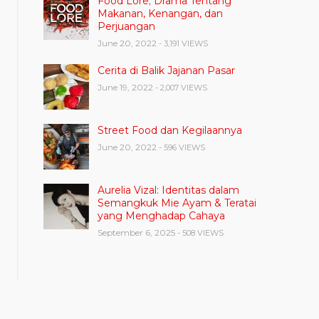
Food Lore; Drama Tentang
Makanan, Kenangan, dan
Perjuangan
June 20, 2022
- 3,191 VIEWS
Cerita di Balik Jajanan Pasar
June 19, 2022
- 2,007 VIEWS
Street Food dan Kegilaannya
June 20, 2022
- 596 VIEWS
Aurelia Vizal: Identitas dalam
Semangkuk Mie Ayam & Teratai
yang Menghadap Cahaya
September 6, 2025
- 508 VIEWS