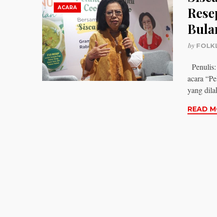
ACARA
Rese
Bula
by
FOLK
Penulis:
acara “P
yang dil
READ M