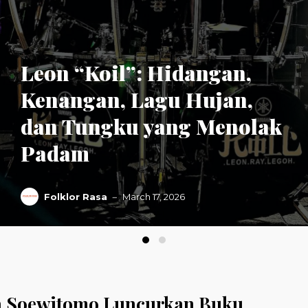
Leon “Koil”: Hidangan,
Kenangan, Lagu Hujan,
dan Tungku yang Menolak
Padam
Folklor Rasa
March 17, 2026
a Soewitomo Luncurkan Buku