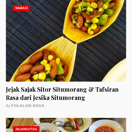
NARASI
Jejak Sajak Sitor Situmorang & Tafsiran
Rasa dari Jesika Situmorang
by
FOLKLOR RASA
JALANSUTRA