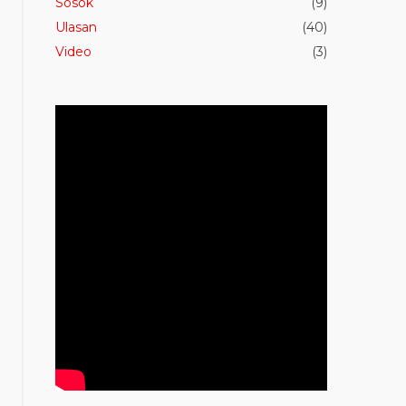
Sosok
(9)
Ulasan
(40)
Video
(3)