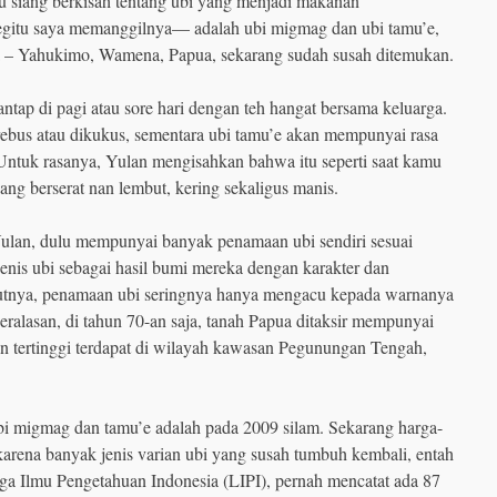
tu siang berkisah tentang ubi yang menjadi makanan
–begitu saya memanggilnya— adalah ubi migmag dan ubi tamu’e,
ima – Yahukimo, Wamena, Papua, sekarang sudah susah ditemukan.
tap di pagi atau sore hari dengan teh hangat bersama keluarga.
ebus atau dikukus, sementara ubi tamu’e akan mempunyai rasa
Untuk rasanya, Yulan mengisahkan bahwa itu seperti saat kamu
ng berserat nan lembut, kering sekaligus manis.
an, dulu mempunyai banyak penamaan ubi sendiri sesuai
nis ubi sebagai hasil bumi mereka dengan karakter dan
utnya, penamaan ubi seringnya hanya mengacu kepada warnanya
eralasan, di tahun 70-an saja, tanah Papua ditaksir mempunyai
 tertinggi terdapat di wilayah kawasan Pegunungan Tengah,
i migmag dan tamu’e adalah pada 2009 silam. Sekarang harga-
karena banyak jenis varian ubi yang susah tumbuh kembali, entah
aga Ilmu Pengetahuan Indonesia (LIPI), pernah mencatat ada 87