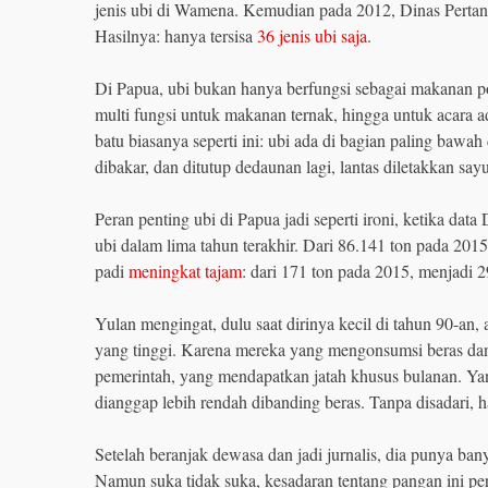
jenis ubi di Wamena. Kemudian pada 2012, Dinas Pert
Hasilnya: hanya tersisa
36 jenis ubi saja
.
Di Papua, ubi bukan hanya berfungsi sebagai makanan 
multi fungsi untuk makanan ternak, hingga untuk acara a
batu biasanya seperti ini: ubi ada di bagian paling bawa
dibakar, dan ditutup dedaunan lagi, lantas diletakkan say
Peran penting ubi di Papua jadi seperti ironi, ketika dat
ubi dalam lima tahun terakhir. Dari 86.141 ton pada 201
padi
meningkat tajam
: dari 171 ton pada 2015, menjadi 2
Yulan mengingat, dulu saat dirinya kecil di tahun 90-an,
yang tinggi. Karena mereka yang mengonsumsi beras da
pemerintah, yang mendapatkan jatah khusus bulanan. Yan
dianggap lebih rendah dibanding beras. Tanpa disadari, h
Setelah beranjak dewasa dan jadi jurnalis, dia punya bany
Namun suka tidak suka, kesadaran tentang pangan ini pe