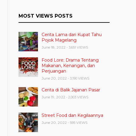
MOST VIEWS POSTS
Cerita Lama dari Kupat Tahu
Pojok Magelang
June 18, 2022
- 3,651 VIEWS
Food Lore; Drama Tentang
Makanan, Kenangan, dan
Perjuangan
June 20, 2022
- 3,190 VIEWS
Cerita di Balik Jajanan Pasar
June 19, 2022
- 2,003 VIEWS
Street Food dan Kegilaannya
June 20, 2022
- 595 VIEWS