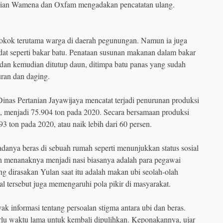
anian Wamena dan Oxfam mengadakan pencatatan ulang.
pokok terutama warga di daerah pegunungan. Namun ia juga
dat seperti bakar batu. Penataan susunan makanan dalam bakar
h dan kemudian ditutup daun, ditimpa batu panas yang sudah
uran dan daging.
a Dinas Pertanian Jayawijaya mencatat terjadi penurunan produksi
5, menjadi 75.904 ton pada 2020. Secara bersamaan produksi
93 ton pada 2020, atau naik lebih dari 60 persen.
 adanya beras di sebuah rumah seperti menunjukkan status sosial
n menanaknya menjadi nasi biasanya adalah para pegawai
g dirasakan Yulan saat itu adalah makan ubi seolah-olah
al tersebut juga memengaruhi pola pikir di masyarakat.
ak informasi tentang persoalan stigma antara ubi dan beras.
rlu waktu lama untuk kembali dipulihkan. Keponakannya, ujar