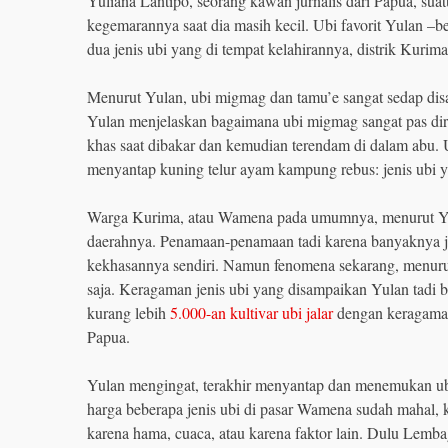
Yuliana Lantipo, seorang kawan jurnalis dari Papua, sua
kegemarannya saat dia masih kecil. Ubi favorit Yulan 
dua jenis ubi yang di tempat kelahirannya, distrik Kur
Menurut Yulan, ubi migmag dan tamu’e sangat sedap disan
Yulan menjelaskan bagaimana ubi migmag sangat pas dir
khas saat dibakar dan kemudian terendam di dalam abu. 
menyantap kuning telur ayam kampung rebus: jenis ubi ya
Warga Kurima, atau Wamena pada umumnya, menurut Yul
daerahnya. Penamaan-penamaan tadi karena banyaknya je
kekhasannya sendiri. Namun fenomena sekarang, menur
saja. Keragaman jenis ubi yang disampaikan Yulan tadi b
kurang lebih
5.000-an kultivar ubi jalar
dengan keragaman
Papua.
Yulan mengingat, terakhir menyantap dan menemukan ub
harga beberapa jenis ubi di pasar Wamena sudah mahal, 
karena hama, cuaca, atau karena faktor lain. Dulu Lemb