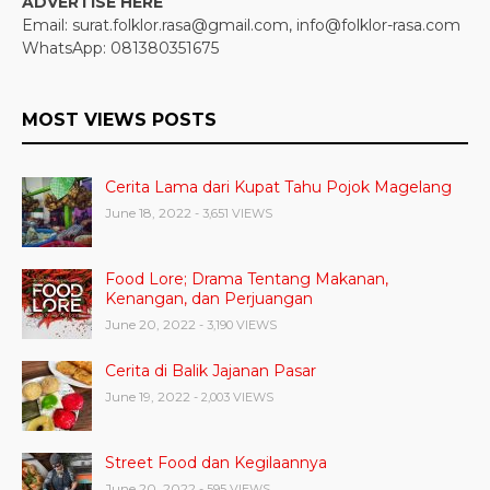
ADVERTISE HERE
Email: surat.folklor.rasa@gmail.com, info@folklor-rasa.com
WhatsApp: 081380351675
MOST VIEWS POSTS
Cerita Lama dari Kupat Tahu Pojok Magelang
June 18, 2022
- 3,651 VIEWS
Food Lore; Drama Tentang Makanan,
Kenangan, dan Perjuangan
June 20, 2022
- 3,190 VIEWS
Cerita di Balik Jajanan Pasar
June 19, 2022
- 2,003 VIEWS
Street Food dan Kegilaannya
June 20, 2022
- 595 VIEWS