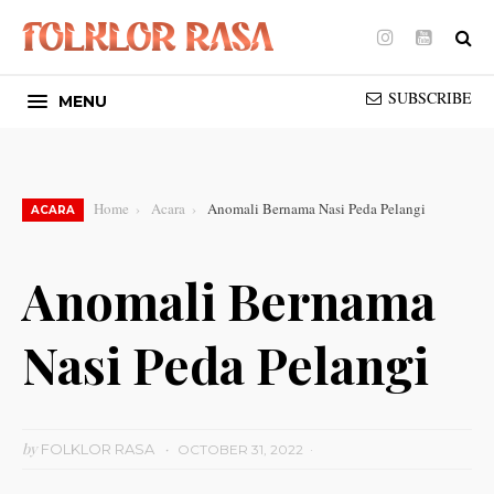
Instagram
Youtube
SUBSCRIBE
MENU
Home
Acara
Anomali Bernama Nasi Peda Pelangi
ACARA
Anomali Bernama
Nasi Peda Pelangi
by
FOLKLOR RASA
OCTOBER 31, 2022