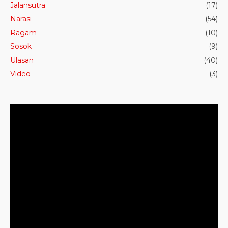
Jalansutra
(17)
Narasi
(54)
Ragam
(10)
Sosok
(9)
Ulasan
(40)
Video
(3)