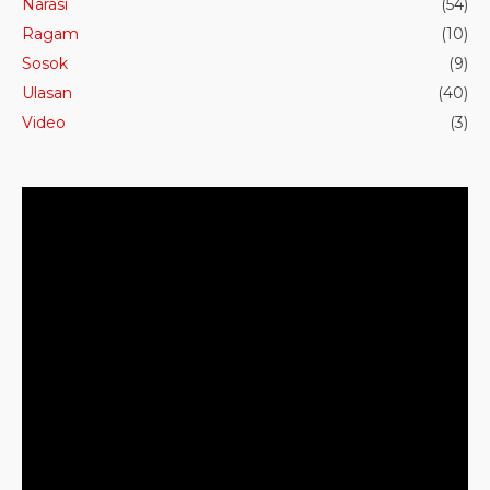
Narasi
(54)
Ragam
(10)
Sosok
(9)
Ulasan
(40)
Video
(3)