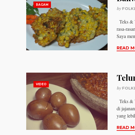
RAGAM
by
FOLK
Teks & V
rasa-rasa
Saya me
READ M
Telu
VIDEO
by
FOLK
Teks & V
di jajana
yang leb
READ M