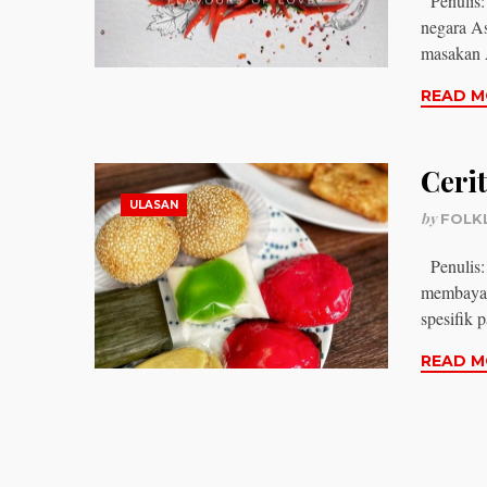
Penulis:
negara As
masakan
READ M
Cerit
ULASAN
by
FOLK
Penulis: 
membayan
spesifik 
READ M