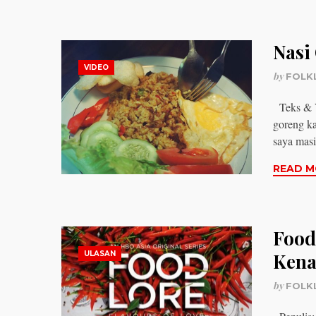
Nasi
VIDEO
by
FOLK
Teks & V
goreng ka
saya mas
READ M
Food
ULASAN
Kena
by
FOLK