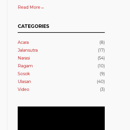
Read More→
CATEGORIES
Acara
(8)
Jalansutra
(17)
Narasi
(54)
Ragam
(10)
Sosok
(9)
Ulasan
(40)
Video
(3)