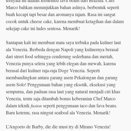
ternyata ini adalah fermented fava beans dari Brazilia. Chef
Marco bahkan menunjukkan bahan aslinya, berbentuk seperti
buah kecapi tapi besar dan aromanya tajam. Rasa ini sangat
cocok untuk cheese cake, karena membuat ketagihan dan dalam
sekejap cake ini ludes sentosa. Menarik!
Santapan kali ini membuat mata saya terbuka pada kuliner laut
ala Venezia. Berbeda dengan Napoli yang kulinernya berasal
dari street food sehingga cenderung sederhana dan meriah,
Venezia punya selera yang lebih elegan dan mewah, karena
berasal dari kuliner raja-raja Doge Venezia. Seperti
membandingkan antara garang asem Pekalongan dan garang
asem Solo! Penggunaan bahan yang eksotik, eksekusi yang
sempurna, dan paduan rasa laut yang natural menjadi ciri khas
Venezia, tentu saja ditambah bonus keberanian Chef Marco
dalam teknik
fusion
seperti penggunaan taco dan fava beans.
Baru ketemu, rasa ningrat seafood ala Venezia. Menarik!
L’Angoeto de Barby, die die must try di Mirano Venezia!