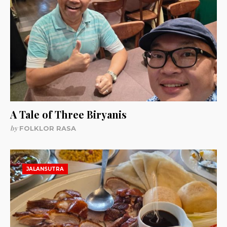
A Tale of Three Biryanis
by
FOLKLOR RASA
JALANSUTRA