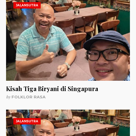
JALANSUTRA
Kisah Tiga Biryani di Singapura
by
FOLKLOR RASA
JALANSUTRA